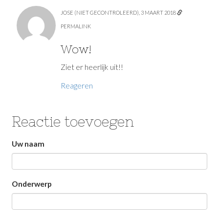
JOSE (NIET GECONTROLEERD)
,
3 MAART 2018
PERMALINK
Wow!
Ziet er heerlijk uit!!
Reageren
Reactie toevoegen
Laat
Uw naam
dit
veld
Onderwerp
leeg