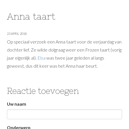
Anna taart
23 APRIL 2018
Op speciaal verzoek een Anna taart voor de verjaardag van
dochter lief. Ze wilde dolgraag weer een Frozen taart (vorig
jaar eigenlijk al).
Elsa
was twee jaar geleden al langs
geweest, dus dit keer was het Anna haar beurt.
Reactie toevoegen
Laat
Uw naam
dit
veld
Onderwerp
leeg