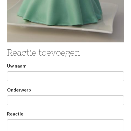
Reactie toevoegen
Laat
Uw naam
dit
veld
Onderwerp
leeg
Reactie