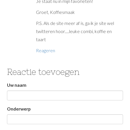
Je staat nu in mijn favorieten!
Groet, Koffiesmaak
P.S. Als de site meer af is, ga ik je site wel
twitteren hoor.....leuke combi, koffie en
taart
Reageren
Reactie toevoegen
Laat
Uw naam
dit
veld
Onderwerp
leeg