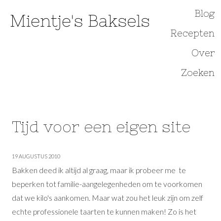
Overslaan
Blog
Hoofdnavi
en
Recepten
naar
de
Over
inhoud
Zoeken
gaan
Tijd voor een eigen site
19 AUGUSTUS 2010
Bakken deed ik altijd al graag, maar ik probeer me te
beperken tot familie-aangelegenheden om te voorkomen
dat we kilo's aankomen. Maar wat zou het leuk zijn om zelf
echte professionele taarten te kunnen maken! Zo is het