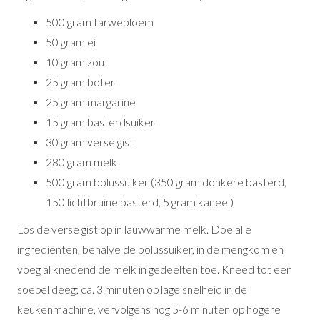
500 gram tarwebloem
50 gram ei
10 gram zout
25 gram boter
25 gram margarine
15 gram basterdsuiker
30 gram verse gist
280 gram melk
500 gram bolussuiker (350 gram donkere basterd,
150 lichtbruine basterd, 5 gram kaneel)
Los de verse gist op in lauwwarme melk. Doe alle
ingrediënten, behalve de bolussuiker, in de mengkom en
voeg al knedend de melk in gedeelten toe. Kneed tot een
soepel deeg; ca. 3 minuten op lage snelheid in de
keukenmachine, vervolgens nog 5-6 minuten op hogere