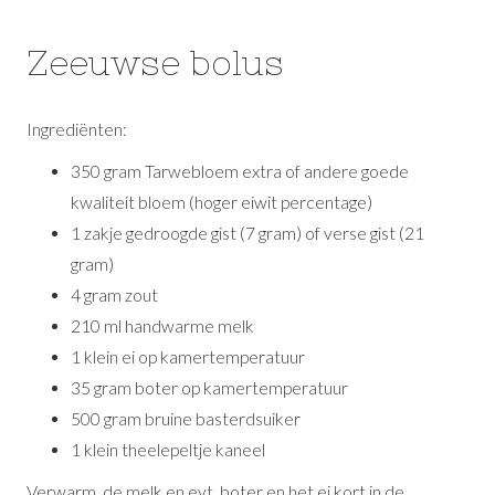
Zeeuwse bolus
Ingrediënten:
350 gram Tarwebloem extra of andere goede
kwaliteit bloem (hoger eiwit percentage)
1 zakje gedroogde gist (7 gram) of verse gist (21
gram)
4 gram zout
210 ml handwarme melk
1 klein ei op kamertemperatuur
35 gram boter op kamertemperatuur
500 gram bruine basterdsuiker
1 klein theelepeltje kaneel
Verwarm de melk en evt. boter en het ei kort in de