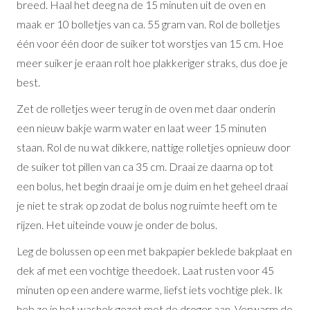
breed. Haal het deeg na de 15 minuten uit de oven en
maak er 10 bolletjes van ca. 55 gram van. Rol de bolletjes
één voor één door de suiker tot worstjes van 15 cm. Hoe
meer suiker je eraan rolt hoe plakkeriger straks, dus doe je
best.
Zet de rolletjes weer terug in de oven met daar onderin
een nieuw bakje warm water en laat weer 15 minuten
staan. Rol de nu wat dikkere, nattige rolletjes opnieuw door
de suiker tot pillen van ca 35 cm. Draai ze daarna op tot
een bolus, het begin draai je om je duim en het geheel draai
je niet te strak op zodat de bolus nog ruimte heeft om te
rijzen. Het uiteinde vouw je onder de bolus.
Leg de bolussen op een met bakpapier beklede bakplaat en
dek af met een vochtige theedoek. Laat rusten voor 45
minuten op een andere warme, liefst iets vochtige plek. Ik
heb ze in het washok gezet met de droger aan. Verwarm de