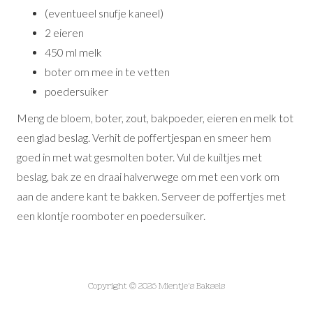
(eventueel snufje kaneel)
2 eieren
450 ml melk
boter om mee in te vetten
poedersuiker
Meng de bloem, boter, zout, bakpoeder, eieren en melk tot
een glad beslag. Verhit de poffertjespan en smeer hem
goed in met wat gesmolten boter. Vul de kuiltjes met
beslag, bak ze en draai halverwege om met een vork om
aan de andere kant te bakken. Serveer de poffertjes met
een klontje roomboter en poedersuiker.
Copyright © 2026 Mientje's Baksels