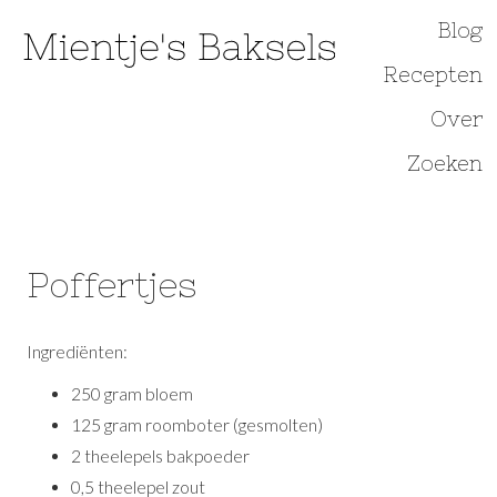
Overslaan
Blog
Hoofdnavi
en
Recepten
naar
de
Over
inhoud
Zoeken
gaan
Poffertjes
Ingrediënten:
250 gram bloem
125 gram roomboter (gesmolten)
2 theelepels bakpoeder
0,5 theelepel zout