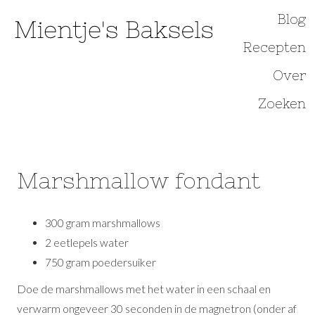
Overslaan
Blog
Hoofdnavi
en
Recepten
naar
de
Over
inhoud
Zoeken
gaan
Marshmallow fondant
300 gram marshmallows
2 eetlepels water
750 gram poedersuiker
Doe de marshmallows met het water in een schaal en
verwarm ongeveer 30 seconden in de magnetron (onder af