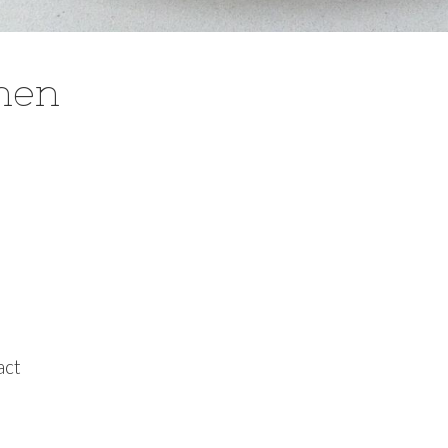
nen
act