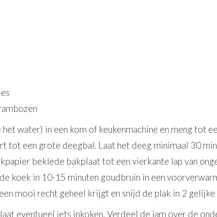
jes
frambozen
e het water) in een kom of keukenmachine en meng tot ee
rt tot een grote deegbal. Laat het deeg minimaal 30 minu
akpapier beklede bakplaat tot een vierkante lap van ong
k de koek in 10-15 minuten goudbruin in een voorverwa
een mooi recht geheel krijgt en snijd de plak in 2 gelijke
at eventueel iets inkoken. Verdeel de jam over de onder