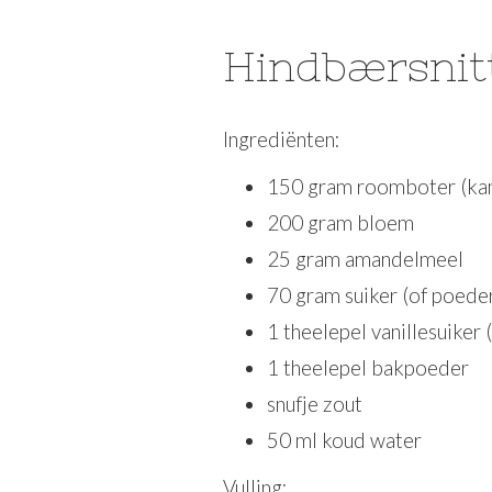
Hindbærsnit
Ingrediënten:
150 gram roomboter (ka
200 gram bloem
25 gram amandelmeel
70 gram suiker (of poede
1 theelepel vanillesuiker (
1 theelepel bakpoeder
snufje zout
50 ml koud water
Vulling: