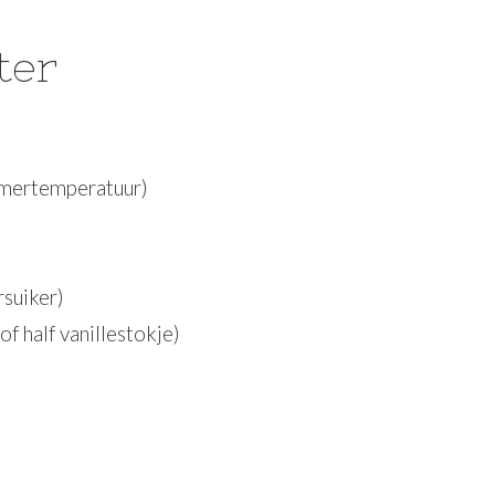
ter
mertemperatuur)
rsuiker)
of half vanillestokje)