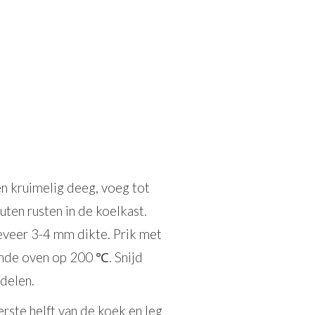
n kruimelig deeg, voeg tot
ten rusten in de koelkast.
eveer 3-4 mm dikte. Prik met
rmde oven op 200 ℃. Snijd
 delen.
ste helft van de koek en leg