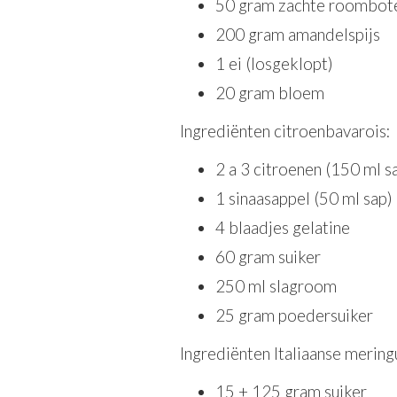
50 gram zachte roombot
200 gram amandelspijs
1 ei (losgeklopt)
20 gram bloem
Ingrediënten citroenbavarois:
2 a 3 citroenen (150 ml s
1 sinaasappel (50 ml sap)
4 blaadjes gelatine
60 gram suiker
250 ml slagroom
25 gram poedersuiker
Ingrediënten Italiaanse mering
15 + 125 gram suiker