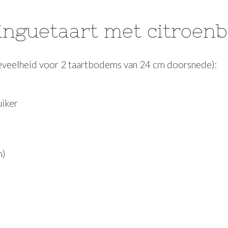
nguetaart met citroenb
eveelheid voor 2 taartbodems van 24 cm doorsnede):
uiker
m)