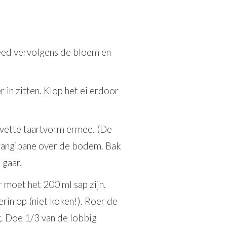
need vervolgens de bloem en
 in zitten. Klop het ei erdoor
evette taartvorm ermee. (De
 frangipane over de bodem. Bak
gaar.
r moet het 200 ml sap zijn.
rin op (niet koken!). Roer de
g. Doe 1/3 van de lobbig