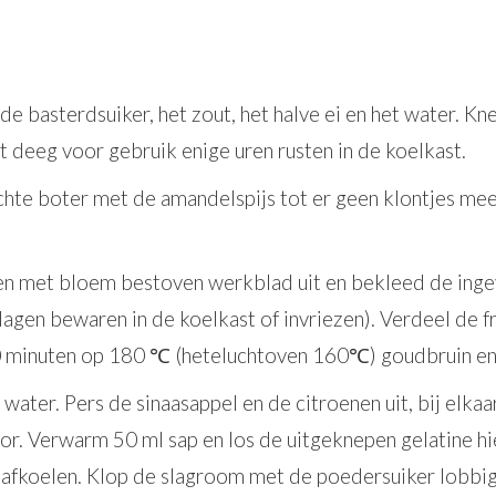
e basterdsuiker, het zout, het halve ei en het water. K
 deeg voor gebruik enige uren rusten in de koelkast.
hte boter met de amandelspijs tot er geen klontjes meer
een met bloem bestoven werkblad uit en bekleed de ing
 dagen bewaren in de koelkast of invriezen). Verdeel de
 minuten op 180 ℃ (heteluchtoven 160℃) goudbruin en 
water. Pers de sinaasappel en de citroenen uit, bij elkaa
r. Verwarm 50 ml sap en los de uitgeknepen gelatine hie
at afkoelen. Klop de slagroom met de poedersuiker lobbi