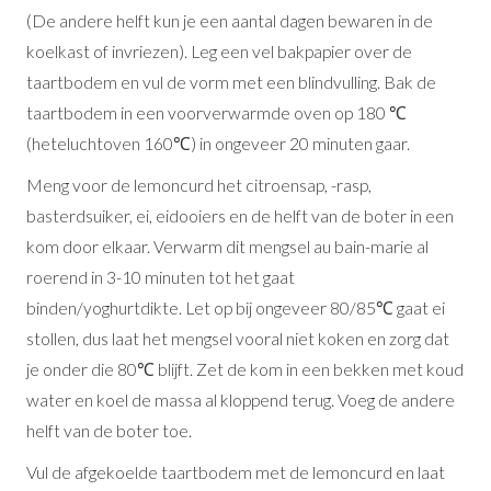
(De andere helft kun je een aantal dagen bewaren in de
koelkast of invriezen). Leg een vel bakpapier over de
taartbodem en vul de vorm met een blindvulling. Bak de
taartbodem in een voorverwarmde oven op 180 ℃
(heteluchtoven 160℃) in ongeveer 20 minuten gaar.
Meng voor de lemoncurd het citroensap, -rasp,
basterdsuiker, ei, eidooiers en de helft van de boter in een
kom door elkaar. Verwarm dit mengsel au bain-marie al
roerend in 3-10 minuten tot het gaat
binden/yoghurtdikte.
Let op bij ongeveer 80/85℃ gaat ei
stollen, dus laat het mengsel vooral niet koken en zorg dat
je onder die 80℃ blijft
. Zet de kom in een bekken met koud
water en koel de massa al kloppend terug. Voeg de andere
helft van de boter toe.
Vul de afgekoelde taartbodem met de lemoncurd en laat