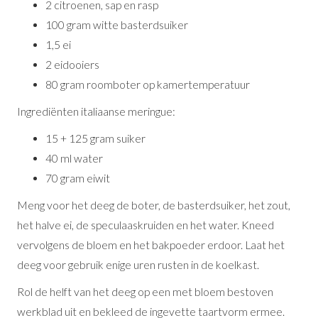
2 citroenen, sap en rasp
100 gram witte basterdsuiker
1,5 ei
2 eidooiers
80 gram roomboter op kamertemperatuur
Ingrediënten italiaanse meringue:
15 + 125 gram suiker
40 ml water
70 gram eiwit
Meng voor het deeg de boter, de basterdsuiker, het zout,
het halve ei, de speculaaskruiden en het water. Kneed
vervolgens de bloem en het bakpoeder erdoor. Laat het
deeg voor gebruik enige uren rusten in de koelkast.
Rol de helft van het deeg op een met bloem bestoven
werkblad uit en bekleed de ingevette taartvorm ermee.