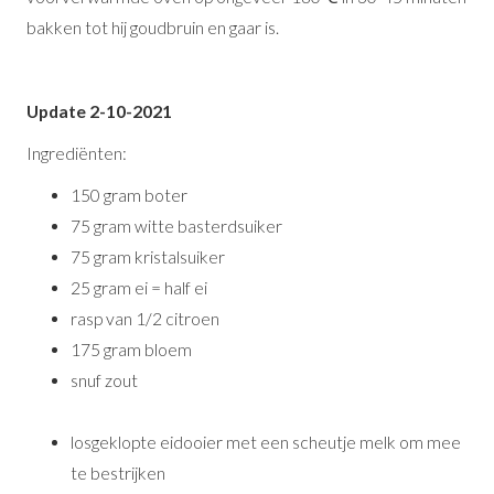
bakken tot hij goudbruin en gaar is.
Update 2-10-2021
Ingrediënten:
150 gram boter
75 gram witte basterdsuiker
75 gram kristalsuiker
25 gram ei = half ei
rasp van 1/2 citroen
175 gram bloem
snuf zout
losgeklopte eidooier met een scheutje melk om mee
te bestrijken