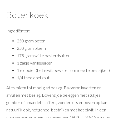
Boterkoek
Ingrediënten:
250 gram boter
250 gram bloem
175 gram witte basterdsuiker
1 zakje vanillesuiker
1 eidooier (het eiwit bewaren om mee te bestrijken)
1/4 theelepel zout
Alles mixen tot mooi glad beslag. Bakvorm invetten en
afvullen met beslag. Bovenzijde beleggen met stukjes
gember of amandel schilfers, zonder iets er boven op kan
natuurlijk ook, het geheel bestrijken met het eiwit. In een
voorverwarmde oven op ongeveer 180℃ in 30-45 minuten