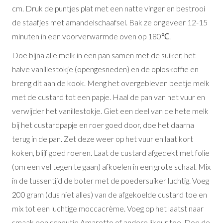
cm. Druk de puntjes plat met een natte vinger en bestrooi
de staafjes met amandelschaafsel. Bak ze ongeveer 12-15
minuten in een voorverwarmde oven op 180℃.
Doe bijna alle melk in een pan samen met de suiker, het
halve vanillestokje (opengesneden) en de oploskoffie en
breng dit aan de kook. Meng het overgebleven beetje melk
met de custard tot een papje. Haal de pan van het vuur en
verwijder het vanillestokje. Giet een deel van de hete melk
bij het custardpapje en roer goed door, doe het daarna
terug in de pan. Zet deze weer op het vuur en laat kort
koken, blijf goed roeren. Laat de custard afgedekt met folie
(om een vel tegen te gaan) afkoelen in een grote schaal. Mix
in de tussentijd de boter met de poedersuiker luchtig. Voeg
200 gram (dus niet alles) van de afgekoelde custard toe en
mix tot een luchtige moccacrème. Voeg op het laatst naar
smaak een scheutje Amaretto of andere likeur toe. Doe de