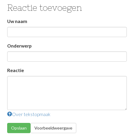
Reactie toevoegen
Laat
Uw naam
dit
veld
Onderwerp
leeg
Reactie
Over tekstopmaak
Opslaan
Voorbeeldweergave