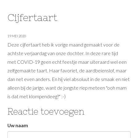
Cijfertaart
19 MEI 2020
Deze cijfertaart heb ik vorige maand gemaakt voor de
achtste verjaardag van onze dochter. In deze rare tijd
met COVID-19 geen echt feestje maar uiteraard wel een
zelfgemaakte taart. Haar favoriet, de aardbeienslof, maar
dan net even anders. En hij viel absoluut in de smaak en niet
alleen bij de jarige, want de jongste riep meteen "ooh mam
is dat met klompendeeg?" :-)
Reactie toevoegen
Laat
Uw naam
dit